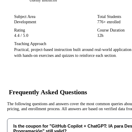
Udemy
Instructor
Subject Area
Total Students
Development
776
+ enrolled
Rating
Course Duration
4.4
/ 5.0
12h
Teaching Approach
Practical, project-based instruction built around real-world applicatio
with hands-on exercises and quizzes to reinforce each section.
Frequently Asked Questions
The following questions and answers cover the most common queries about 
pricing, and enrollment process. All answers are based on verified data f
Is the coupon for "GitHub Copilot + ChatGPT: IA para Des
Programación" still valid?