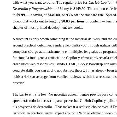
with what you want to build. The regular price for
GitHub Copilot + 
Desarrollo y Programación
on
Udemy
is
$
149.99
.
The coupon code list
to
$
9.99
— a saving of $
140.00
, or
93
% off the standard rate.
Spread 
video, that works out to roughly
$
0.83
per hour
of content — less than
chapter of most printed
development textbooks
.
A discount is only worth something if the material delivers, and the cu
around practical outcomes.
render2web walks you through
utilizar Gi
completar código automáticamente en múltiples lenguajes de program
funciona la inteligencia artificial de Copilot y cómo aprovecharla en el
crear sitios web responsivos usando HTML, CSS y Bootstrap con asiste
concrete skills you can apply, not abstract theory.
It has already been t
holds a 4.4-star average from verified reviews, which is a reasonable s
practice.
The bar to entry is low:
No necesitas conocimientos previos para comen
aprenderás todo lo necesario para aprovechar GitHub Copilot y aplicar l
tus proyectos de desarrollo.
. That makes it a realistic choice even if
De
territory.
In practical terms, expect around
12h
of on-demand video to