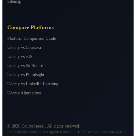
Sitemap
Compare Platforms
Platform Comparison Guide
Udemy vs Coursera
Udemy vs edX
Udemy vs Skillshare
Udemy vs Pluralsight
Udemy vs LinkedIn Learning
Udemy Alternatives
©
2026
CourseSpeak
. All rights reserved.
Free Udemy course deals updated daily — 100% off coupons across 400+