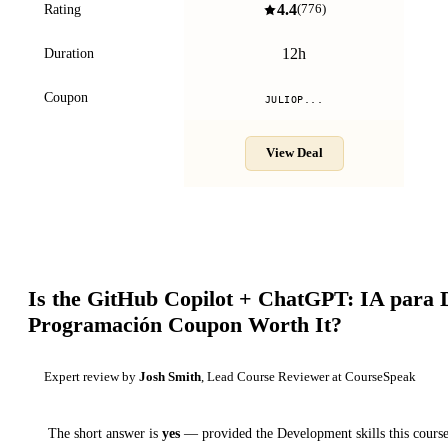
4.4
Rating
(
776
)
12h
Duration
Coupon
JULIOP...
View Deal
Is the
GitHub Copilot + ChatGPT: IA para D
Programación
Coupon Worth It?
Expert review by
Josh Smith
, Lead Course Reviewer at CourseSpeak
The short answer is
yes
— provided
the Development skills this course