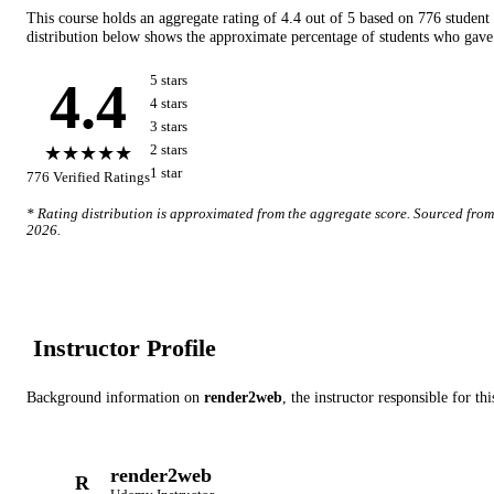
This course holds an aggregate rating of
4.4
out of 5 based on
776
student
distribution below shows the approximate percentage of students who gave 
4.4
5
star
s
4
star
s
3
star
s
★★★★★
2
star
s
1
star
776
Verified Ratings
* Rating distribution is approximated from the aggregate score. Sourced fro
2026
.
Instructor Profile
Background information on
render2web
, the instructor
responsible for th
render2web
R