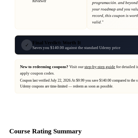
Reviewer
programación. and beyond
your roadmap
and you value
record
, this coupon is worth
valid."
Final Verdict: Worth It
✓
Saves you $140.00 against the standard Udemy price
New to redeeming coupons?
Visit our
step-by-step guide
for detailed 
apply coupon codes.
Coupon last verified
July 22, 2026
.
At $9.99 you save $140.00 compared to the s
Udemy
coupons are time-limited — redeem as soon as possible.
Course Rating Summary