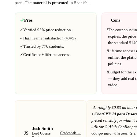
pace.
The material is presented in
Spanish
.
Pros
Cons
✓
Verified
93%
price reduction.
!
The coupon is ti
expires, the price
✓
High learner satisfaction (
4.4
/5).
the standard $
149
✓
Trusted by
776
students.
!
Lifetime access is
✓
Certificate + lifetime access.
online; the platf
policies.
!
Budget for the ex
— they add real t
video.
"At
roughly $0.83 an hour 
+ ChatGPT: IA para Desar
priced sensibly for what it 
utilizar GitHub Copilot pa
Josh Smith
JS
Credentials →
código automáticamente en
Lead Course