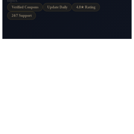
topics.
Verified Coupons
Update Daily
4.8★ Rating
24/7 Support