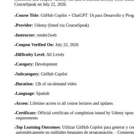
CourseSpeak on
July 22, 2026
.
Course Title
:
GitHub Copilot + ChatGPT: IA para Desarrollo y Pro
•
Provider
:
Udemy (listed via CourseSpeak)
•
Instructor
:
render2web
•
Coupon Verified On
:
July 22, 2026
•
Difficulty Level
:
All Levels
•
Category
:
Development
•
Subcategory
:
GitHub Copilot
•
Duration
:
12h of on-demand video
•
Language
:
Spanish
•
Access
:
Lifetime access to all course lectures and updates
•
Certificate
:
Official certificate of completion issued by Udemy upon 
•
requirements
Top Learning Outcomes
:
Utilizar GitHub Copilot para generar y c
•
automáticamente en múltiples lenguajes de programación. · Compren