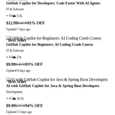
GitHub Copilot for Developers: Code Faster With AI Agents
IT & Software
⭐
4.6
👥
5.3k
$12.99
91
% OFF
$149.99
Updated
7 days ago
Best Seller
GitHub Copilot for Beginners: AI Coding Crash Course
IT & Software
⭐
4.6
👥
27k
$9.99
93
% OFF
$149.99
Updated
8 days ago
Best Seller
AI with GitHub Copilot for Java & Spring Boot Developers
Development
⭐
4.5
👥
18.1k
$9.99
94
% OFF
$159.99
Updated
11 days ago