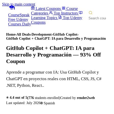
Skip to main content
Latest Coupons
Course
Categories
Top Instructors
CourseSpeak
Learning Topics
Top Udemy
Free Udemy
Coupons
Courses Daily
Home
›
All Deals
›
Development
›
GitHub Copilot
›
GitHub Copilot + ChatGPT: IA para Desarrollo y Programación
GitHub Copilot + ChatGPT: IA para
Desarrollo y Programación
— 93% Off
Coupon
Aprende a programar con IA: Usa GitHub Copilot y
ChatGPT en proyectos reales con HTML, CSS, JS, C#
.NET, Python, React..
⭐
4.4
out of 5
(
776
students enrolled)
Created by
render2web
Last updated:
July 2026
🌐
Spanish