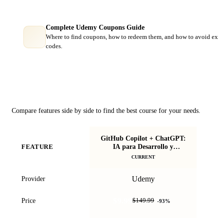
Complete Udemy Coupons Guide
Where to find coupons, how to redeem them, and how to avoid ex
codes.
Course Comparison
Compare features side by side to find the best course for your needs.
GitHub Copilot + ChatGPT:
7 
IA para Desarrollo y
FEATURE
Programación
CURRENT
Udemy
Provider
$9.99
Price
$149.99
-
93
%