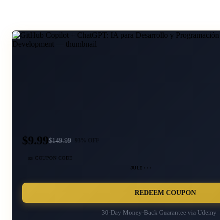
$9.99
$
149.99
93
% OFF
🎫 COUPON CODE
JULI···
REDEEM COUPON
30-Day Money-Back Guarantee via
Udemy